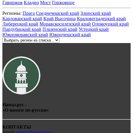
Гавиржов
Кладно
Мост
Горжовице
Регионы:
Прага
Среднечешский край
Злинский край
Карловарский край
Край Высочина
Краловеградецкий край
Либерецкий край
Моравскосилезский край
Оломоуцкий край
Пардубицкий край
Пльзенский край
Устецкий край
Южноморавский край
Южночешский край
Намаз.рус -
«О
намаз
е по-
рус
ски»
КОНТАКТЫ
Email:
namaz@намаз.рус