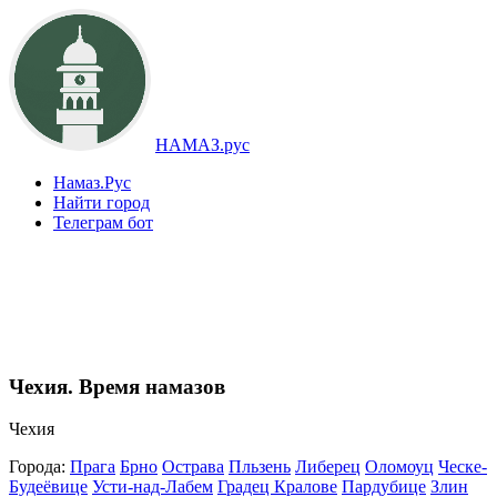
НАМАЗ.рус
Намаз.Рус
Найти город
Телеграм бот
Чехия. Время намазов
Чехия
Города:
Прага
Брно
Острава
Пльзень
Либерец
Оломоуц
Ческе-
Будеёвице
Усти-над-Лабем
Градец Кралове
Пардубице
Злин