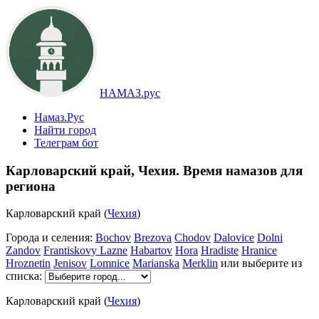
НАМАЗ.рус
Намаз.Рус
Найти город
Телеграм бот
Карловарский край, Чехия. Время намазов для
региона
Карловарский край (
Чехия
)
Города и селения:
Bochov
Brezova
Chodov
Dalovice
Dolni
Zandov
Frantiskovy Lazne
Habartov
Hora
Hradiste
Hranice
Hroznetin
Jenisov
Lomnice
Marianska
Merklin
или выберите из
списка:
Карловарский край (
Чехия
)