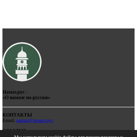
Намаз.рус -
«О
намаз
е по-
рус
ски»
КОНТАКТЫ
Email:
namaz@намаз.рус
ССЫЛКИ