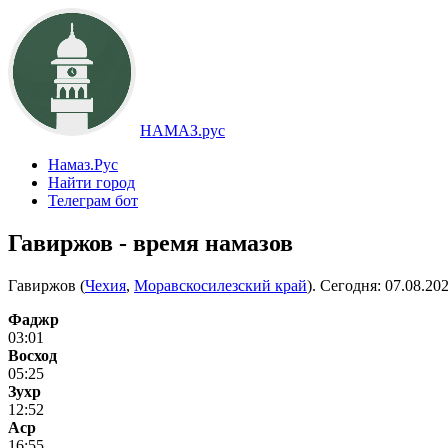
НАМАЗ.рус
Намаз.Рус
Найти город
Телеграм бот
Гавиржов - время намазов
Гавиржов (
Чехия
,
Моравскосилезский край
). Сегодня:
07.08.20
Фаджр
03:01
Восход
05:25
Зухр
12:52
Аср
16:55