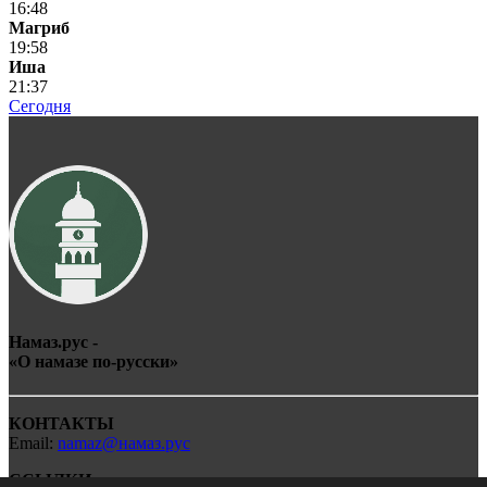
16:48
Магриб
19:58
Иша
21:37
Сегодня
Намаз.рус -
«О
намаз
е по-
рус
ски»
КОНТАКТЫ
Email:
namaz@намаз.рус
ССЫЛКИ