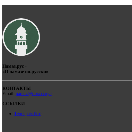
Намаз.рус -
«О
намаз
е по-
рус
ски»
КОНТАКТЫ
Email:
namaz@намаз.рус
ССЫЛКИ
Телеграм бот