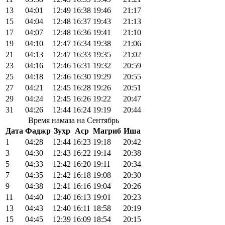
13
04:01
12:49
16:38
19:46
21:17
15
04:04
12:48
16:37
19:43
21:13
17
04:07
12:48
16:36
19:41
21:10
19
04:10
12:47
16:34
19:38
21:06
21
04:13
12:47
16:33
19:35
21:02
23
04:16
12:46
16:31
19:32
20:59
25
04:18
12:46
16:30
19:29
20:55
27
04:21
12:45
16:28
19:26
20:51
29
04:24
12:45
16:26
19:22
20:47
31
04:26
12:44
16:24
19:19
20:44
Время намаза на Сентябрь
Дата
Фаджр
Зухр
Аср
Магриб
Иша
1
04:28
12:44
16:23
19:18
20:42
3
04:30
12:43
16:22
19:14
20:38
5
04:33
12:42
16:20
19:11
20:34
7
04:35
12:42
16:18
19:08
20:30
9
04:38
12:41
16:16
19:04
20:26
11
04:40
12:40
16:13
19:01
20:23
13
04:43
12:40
16:11
18:58
20:19
15
04:45
12:39
16:09
18:54
20:15