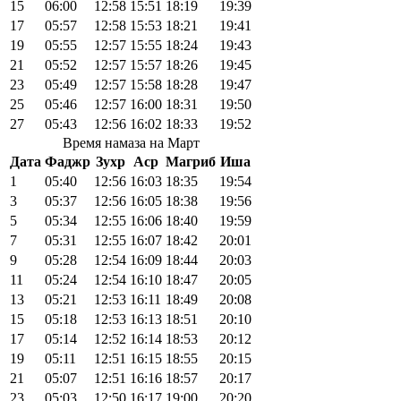
15
06:00
12:58
15:51
18:19
19:39
17
05:57
12:58
15:53
18:21
19:41
19
05:55
12:57
15:55
18:24
19:43
21
05:52
12:57
15:57
18:26
19:45
23
05:49
12:57
15:58
18:28
19:47
25
05:46
12:57
16:00
18:31
19:50
27
05:43
12:56
16:02
18:33
19:52
Время намаза на Март
Дата
Фаджр
Зухр
Аср
Магриб
Иша
1
05:40
12:56
16:03
18:35
19:54
3
05:37
12:56
16:05
18:38
19:56
5
05:34
12:55
16:06
18:40
19:59
7
05:31
12:55
16:07
18:42
20:01
9
05:28
12:54
16:09
18:44
20:03
11
05:24
12:54
16:10
18:47
20:05
13
05:21
12:53
16:11
18:49
20:08
15
05:18
12:53
16:13
18:51
20:10
17
05:14
12:52
16:14
18:53
20:12
19
05:11
12:51
16:15
18:55
20:15
21
05:07
12:51
16:16
18:57
20:17
23
05:03
12:50
16:17
19:00
20:20