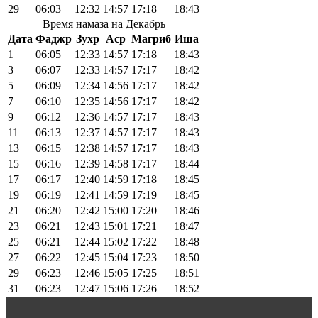
29
06:03
12:32
14:57
17:18
18:43
Время намаза на Декабрь
Дата
Фаджр
Зухр
Аср
Магриб
Иша
1
06:05
12:33
14:57
17:18
18:43
3
06:07
12:33
14:57
17:17
18:42
5
06:09
12:34
14:56
17:17
18:42
7
06:10
12:35
14:56
17:17
18:42
9
06:12
12:36
14:57
17:17
18:43
11
06:13
12:37
14:57
17:17
18:43
13
06:15
12:38
14:57
17:17
18:43
15
06:16
12:39
14:58
17:17
18:44
17
06:17
12:40
14:59
17:18
18:45
19
06:19
12:41
14:59
17:19
18:45
21
06:20
12:42
15:00
17:20
18:46
23
06:21
12:43
15:01
17:21
18:47
25
06:21
12:44
15:02
17:22
18:48
27
06:22
12:45
15:04
17:23
18:50
29
06:23
12:46
15:05
17:25
18:51
31
06:23
12:47
15:06
17:26
18:52