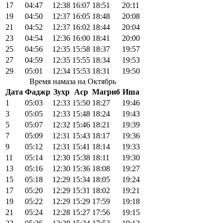
17
04:47
12:38
16:07
18:51
20:11
19
04:50
12:37
16:05
18:48
20:08
21
04:52
12:37
16:02
18:44
20:04
23
04:54
12:36
16:00
18:41
20:00
25
04:56
12:35
15:58
18:37
19:57
27
04:59
12:35
15:55
18:34
19:53
29
05:01
12:34
15:53
18:31
19:50
Время намаза на Октябрь
Дата
Фаджр
Зухр
Аср
Магриб
Иша
1
05:03
12:33
15:50
18:27
19:46
3
05:05
12:33
15:48
18:24
19:43
5
05:07
12:32
15:46
18:21
19:39
7
05:09
12:31
15:43
18:17
19:36
9
05:12
12:31
15:41
18:14
19:33
11
05:14
12:30
15:38
18:11
19:30
13
05:16
12:30
15:36
18:08
19:27
15
05:18
12:29
15:34
18:05
19:24
17
05:20
12:29
15:31
18:02
19:21
19
05:22
12:29
15:29
17:59
19:18
21
05:24
12:28
15:27
17:56
19:15