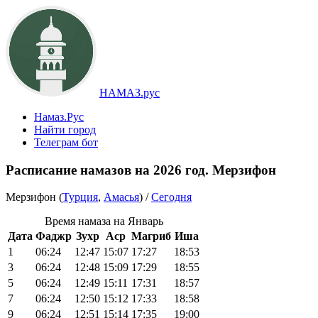
НАМАЗ.рус
Намаз.Рус
Найти город
Телеграм бот
Расписание намазов на 2026 год. Мерзифон
Мерзифон (
Турция
,
Амасья
) /
Сегодня
Время намаза на Январь
Дата
Фаджр
Зухр
Аср
Магриб
Иша
1
06:24
12:47
15:07
17:27
18:53
3
06:24
12:48
15:09
17:29
18:55
5
06:24
12:49
15:11
17:31
18:57
7
06:24
12:50
15:12
17:33
18:58
9
06:24
12:51
15:14
17:35
19:00