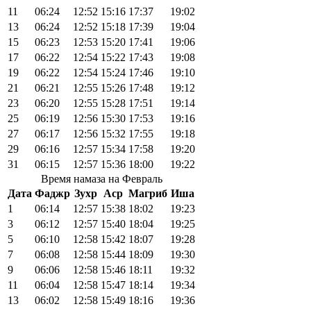
11
06:24
12:52
15:16
17:37
19:02
13
06:24
12:52
15:18
17:39
19:04
15
06:23
12:53
15:20
17:41
19:06
17
06:22
12:54
15:22
17:43
19:08
19
06:22
12:54
15:24
17:46
19:10
21
06:21
12:55
15:26
17:48
19:12
23
06:20
12:55
15:28
17:51
19:14
25
06:19
12:56
15:30
17:53
19:16
27
06:17
12:56
15:32
17:55
19:18
29
06:16
12:57
15:34
17:58
19:20
31
06:15
12:57
15:36
18:00
19:22
Время намаза на Февраль
Дата
Фаджр
Зухр
Аср
Магриб
Иша
1
06:14
12:57
15:38
18:02
19:23
3
06:12
12:57
15:40
18:04
19:25
5
06:10
12:58
15:42
18:07
19:28
7
06:08
12:58
15:44
18:09
19:30
9
06:06
12:58
15:46
18:11
19:32
11
06:04
12:58
15:47
18:14
19:34
13
06:02
12:58
15:49
18:16
19:36