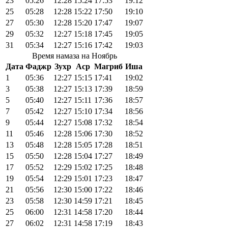
23
05:26
12:28
15:24
17:53
19:12
25
05:28
12:28
15:22
17:50
19:10
27
05:30
12:28
15:20
17:47
19:07
29
05:32
12:27
15:18
17:45
19:05
31
05:34
12:27
15:16
17:42
19:03
Время намаза на Ноябрь
Дата
Фаджр
Зухр
Аср
Магриб
Иша
1
05:36
12:27
15:15
17:41
19:02
3
05:38
12:27
15:13
17:39
18:59
5
05:40
12:27
15:11
17:36
18:57
7
05:42
12:27
15:10
17:34
18:56
9
05:44
12:27
15:08
17:32
18:54
11
05:46
12:28
15:06
17:30
18:52
13
05:48
12:28
15:05
17:28
18:51
15
05:50
12:28
15:04
17:27
18:49
17
05:52
12:29
15:02
17:25
18:48
19
05:54
12:29
15:01
17:23
18:47
21
05:56
12:30
15:00
17:22
18:46
23
05:58
12:30
14:59
17:21
18:45
25
06:00
12:31
14:58
17:20
18:44
27
06:02
12:31
14:58
17:19
18:43