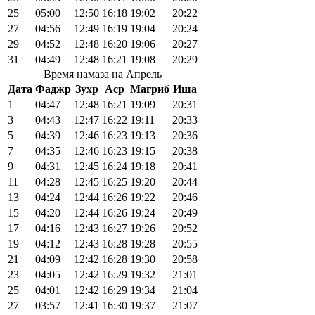
25
05:00
12:50
16:18
19:02
20:22
27
04:56
12:49
16:19
19:04
20:24
29
04:52
12:48
16:20
19:06
20:27
31
04:49
12:48
16:21
19:08
20:29
Время намаза на Апрель
Дата
Фаджр
Зухр
Аср
Магриб
Иша
1
04:47
12:48
16:21
19:09
20:31
3
04:43
12:47
16:22
19:11
20:33
5
04:39
12:46
16:23
19:13
20:36
7
04:35
12:46
16:23
19:15
20:38
9
04:31
12:45
16:24
19:18
20:41
11
04:28
12:45
16:25
19:20
20:44
13
04:24
12:44
16:26
19:22
20:46
15
04:20
12:44
16:26
19:24
20:49
17
04:16
12:43
16:27
19:26
20:52
19
04:12
12:43
16:28
19:28
20:55
21
04:09
12:42
16:28
19:30
20:58
23
04:05
12:42
16:29
19:32
21:01
25
04:01
12:42
16:29
19:34
21:04
27
03:57
12:41
16:30
19:37
21:07