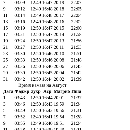
7
03:09
12:49
16:47
20:19
22:07
9
03:12
12:49
16:48
20:18
22:05
11
03:14
12:49
16:48
20:17
22:04
13
03:16
12:49
16:48
20:16
22:02
15
03:19
12:50
16:47
20:15
22:00
17
03:21
12:50
16:47
20:14
21:58
19
03:24
12:50
16:47
20:13
21:56
21
03:27
12:50
16:47
20:11
21:53
23
03:30
12:50
16:46
20:10
21:51
25
03:33
12:50
16:46
20:08
21:48
27
03:36
12:50
16:46
20:06
21:45
29
03:39
12:50
16:45
20:04
21:42
31
03:42
12:50
16:44
20:02
21:39
Время намаза на Август
Дата
Фаджр
Зухр
Аср
Магриб
Иша
1
03:43
12:50
16:44
20:01
21:37
3
03:46
12:50
16:43
19:59
21:34
5
03:49
12:50
16:42
19:56
21:31
7
03:52
12:49
16:41
19:54
21:28
9
03:55
12:49
16:40
19:51
21:24
11
03:58
12:49
16:39
19:49
21:21