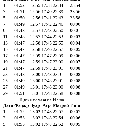
1
01:52
12:55
17:38
22:34
23:54
3
01:51
12:56
17:40
22:39
23:56
5
01:50
12:56
17:41
22:43
23:58
7
01:49
12:57
17:42
22:46
00:00
9
01:48
12:57
17:43
22:50
00:01
11
01:48
12:57
17:44
22:53
00:03
13
01:47
12:58
17:45
22:55
00:04
15
01:47
12:58
17:46
22:57
00:05
17
01:47
12:59
17:47
22:59
00:06
19
01:47
12:59
17:47
23:00
00:07
21
01:47
12:59
17:48
23:01
00:08
23
01:48
13:00
17:48
23:01
00:08
25
01:49
13:00
17:48
23:01
00:08
27
01:49
13:01
17:48
23:00
00:08
29
01:51
13:01
17:48
22:58
00:08
Время намаза на Июль
Дата
Фаджр
Зухр
Аср
Магриб
Иша
1
01:52
13:02
17:48
22:57
00:07
3
01:53
13:02
17:48
22:54
00:06
5
01:55
13:02
17:48
22:52
00:05