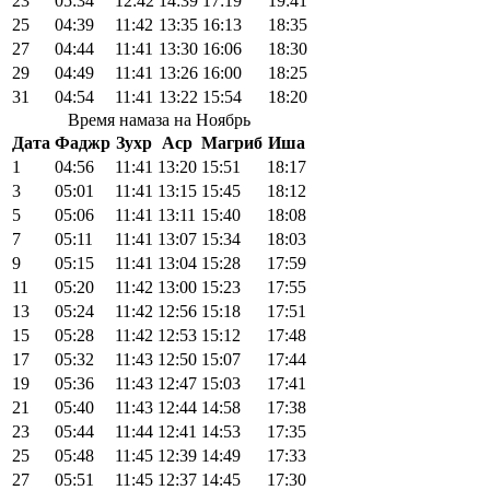
23
05:34
12:42
14:39
17:19
19:41
25
04:39
11:42
13:35
16:13
18:35
27
04:44
11:41
13:30
16:06
18:30
29
04:49
11:41
13:26
16:00
18:25
31
04:54
11:41
13:22
15:54
18:20
Время намаза на Ноябрь
Дата
Фаджр
Зухр
Аср
Магриб
Иша
1
04:56
11:41
13:20
15:51
18:17
3
05:01
11:41
13:15
15:45
18:12
5
05:06
11:41
13:11
15:40
18:08
7
05:11
11:41
13:07
15:34
18:03
9
05:15
11:41
13:04
15:28
17:59
11
05:20
11:42
13:00
15:23
17:55
13
05:24
11:42
12:56
15:18
17:51
15
05:28
11:42
12:53
15:12
17:48
17
05:32
11:43
12:50
15:07
17:44
19
05:36
11:43
12:47
15:03
17:41
21
05:40
11:43
12:44
14:58
17:38
23
05:44
11:44
12:41
14:53
17:35
25
05:48
11:45
12:39
14:49
17:33
27
05:51
11:45
12:37
14:45
17:30