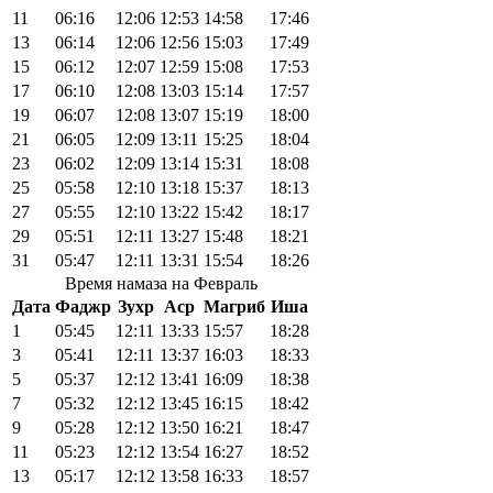
11
06:16
12:06
12:53
14:58
17:46
13
06:14
12:06
12:56
15:03
17:49
15
06:12
12:07
12:59
15:08
17:53
17
06:10
12:08
13:03
15:14
17:57
19
06:07
12:08
13:07
15:19
18:00
21
06:05
12:09
13:11
15:25
18:04
23
06:02
12:09
13:14
15:31
18:08
25
05:58
12:10
13:18
15:37
18:13
27
05:55
12:10
13:22
15:42
18:17
29
05:51
12:11
13:27
15:48
18:21
31
05:47
12:11
13:31
15:54
18:26
Время намаза на Февраль
Дата
Фаджр
Зухр
Аср
Магриб
Иша
1
05:45
12:11
13:33
15:57
18:28
3
05:41
12:11
13:37
16:03
18:33
5
05:37
12:12
13:41
16:09
18:38
7
05:32
12:12
13:45
16:15
18:42
9
05:28
12:12
13:50
16:21
18:47
11
05:23
12:12
13:54
16:27
18:52
13
05:17
12:12
13:58
16:33
18:57