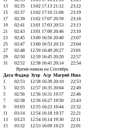
13
02:35
13:02
17:13
21:12
23:22
15
02:37
13:02
17:10
21:06
23:19
17
02:39
13:02
17:07
20:59
23:16
19
02:41
13:01
17:03
20:53
23:13
21
02:43
13:01
17:00
20:46
23:10
23
02:45
13:00
16:56
20:40
23:07
25
02:47
13:00
16:53
20:33
23:04
27
02:48
12:59
16:49
20:27
23:01
29
02:50
12:59
16:45
20:20
22:57
31
02:52
12:58
16:41
20:14
22:54
Время намаза на Сентябрь
Дата
Фаджр
Зухр
Аср
Магриб
Иша
1
02:53
12:58
16:39
20:10
22:53
3
02:55
12:57
16:35
20:04
22:49
5
02:56
12:56
16:31
19:57
22:46
7
02:58
12:56
16:27
19:50
22:43
9
03:03
12:55
16:23
19:44
22:32
11
03:14
12:54
16:18
19:37
22:21
13
03:23
12:54
16:14
19:30
22:11
15
03:32
12:53
16:09
19:23
22:01