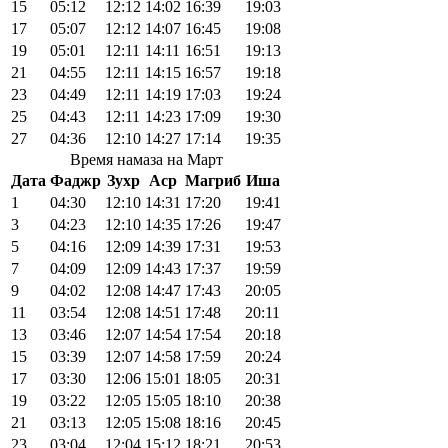
15
05:12
12:12
14:02
16:39
19:03
17
05:07
12:12
14:07
16:45
19:08
19
05:01
12:11
14:11
16:51
19:13
21
04:55
12:11
14:15
16:57
19:18
23
04:49
12:11
14:19
17:03
19:24
25
04:43
12:11
14:23
17:09
19:30
27
04:36
12:10
14:27
17:14
19:35
Время намаза на Март
Дата
Фаджр
Зухр
Аср
Магриб
Иша
1
04:30
12:10
14:31
17:20
19:41
3
04:23
12:10
14:35
17:26
19:47
5
04:16
12:09
14:39
17:31
19:53
7
04:09
12:09
14:43
17:37
19:59
9
04:02
12:08
14:47
17:43
20:05
11
03:54
12:08
14:51
17:48
20:11
13
03:46
12:07
14:54
17:54
20:18
15
03:39
12:07
14:58
17:59
20:24
17
03:30
12:06
15:01
18:05
20:31
19
03:22
12:05
15:05
18:10
20:38
21
03:13
12:05
15:08
18:16
20:45
23
03:04
12:04
15:12
18:21
20:53