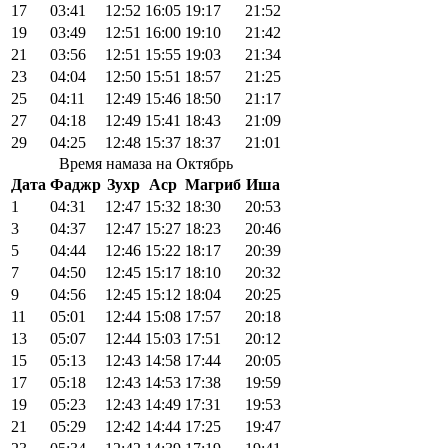
17
03:41
12:52
16:05
19:17
21:52
19
03:49
12:51
16:00
19:10
21:42
21
03:56
12:51
15:55
19:03
21:34
23
04:04
12:50
15:51
18:57
21:25
25
04:11
12:49
15:46
18:50
21:17
27
04:18
12:49
15:41
18:43
21:09
29
04:25
12:48
15:37
18:37
21:01
Время намаза на Октябрь
Дата
Фаджр
Зухр
Аср
Магриб
Иша
1
04:31
12:47
15:32
18:30
20:53
3
04:37
12:47
15:27
18:23
20:46
5
04:44
12:46
15:22
18:17
20:39
7
04:50
12:45
15:17
18:10
20:32
9
04:56
12:45
15:12
18:04
20:25
11
05:01
12:44
15:08
17:57
20:18
13
05:07
12:44
15:03
17:51
20:12
15
05:13
12:43
14:58
17:44
20:05
17
05:18
12:43
14:53
17:38
19:59
19
05:23
12:43
14:49
17:31
19:53
21
05:29
12:42
14:44
17:25
19:47