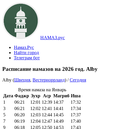
НАМАЗ.рус
Намаз.Рус
Найти город
Телеграм бот
Расписание намазов на 2026 год. Alby
Alby (
Швеция
,
Вестерноррланд
) /
Сегодня
Время намаза на Январь
Дата
Фаджр
Зухр
Аср
Магриб
Иша
1
06:21
12:01
12:39
14:37
17:32
3
06:21
12:02
12:41
14:41
17:34
5
06:20
12:03
12:44
14:45
17:37
7
06:19
12:04
12:47
14:49
17:40
9
06:18
12:05
12:50
14:53
17:43