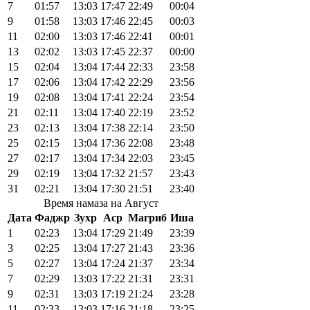
7
01:57
13:03
17:47
22:49
00:04
9
01:58
13:03
17:46
22:45
00:03
11
02:00
13:03
17:46
22:41
00:01
13
02:02
13:03
17:45
22:37
00:00
15
02:04
13:04
17:44
22:33
23:58
17
02:06
13:04
17:42
22:29
23:56
19
02:08
13:04
17:41
22:24
23:54
21
02:11
13:04
17:40
22:19
23:52
23
02:13
13:04
17:38
22:14
23:50
25
02:15
13:04
17:36
22:08
23:48
27
02:17
13:04
17:34
22:03
23:45
29
02:19
13:04
17:32
21:57
23:43
31
02:21
13:04
17:30
21:51
23:40
Время намаза на Август
Дата
Фаджр
Зухр
Аср
Магриб
Иша
1
02:23
13:04
17:29
21:49
23:39
3
02:25
13:04
17:27
21:43
23:36
5
02:27
13:04
17:24
21:37
23:34
7
02:29
13:03
17:22
21:31
23:31
9
02:31
13:03
17:19
21:24
23:28
11
02:33
13:03
17:16
21:18
23:25