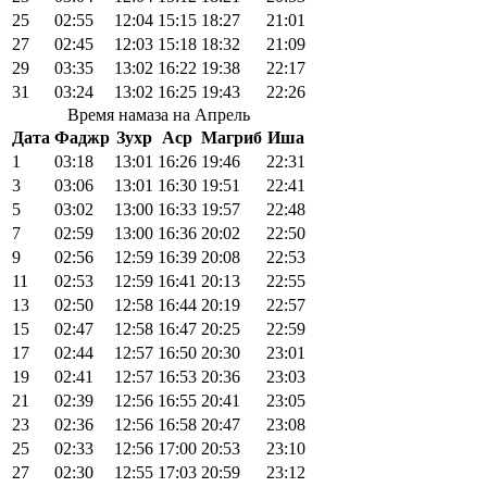
25
02:55
12:04
15:15
18:27
21:01
27
02:45
12:03
15:18
18:32
21:09
29
03:35
13:02
16:22
19:38
22:17
31
03:24
13:02
16:25
19:43
22:26
Время намаза на Апрель
Дата
Фаджр
Зухр
Аср
Магриб
Иша
1
03:18
13:01
16:26
19:46
22:31
3
03:06
13:01
16:30
19:51
22:41
5
03:02
13:00
16:33
19:57
22:48
7
02:59
13:00
16:36
20:02
22:50
9
02:56
12:59
16:39
20:08
22:53
11
02:53
12:59
16:41
20:13
22:55
13
02:50
12:58
16:44
20:19
22:57
15
02:47
12:58
16:47
20:25
22:59
17
02:44
12:57
16:50
20:30
23:01
19
02:41
12:57
16:53
20:36
23:03
21
02:39
12:56
16:55
20:41
23:05
23
02:36
12:56
16:58
20:47
23:08
25
02:33
12:56
17:00
20:53
23:10
27
02:30
12:55
17:03
20:59
23:12