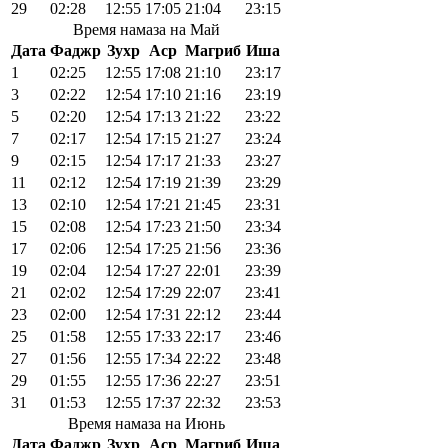
29
02:28
12:55
17:05
21:04
23:15
Время намаза на Май
Дата
Фаджр
Зухр
Аср
Магриб
Иша
1
02:25
12:55
17:08
21:10
23:17
3
02:22
12:54
17:10
21:16
23:19
5
02:20
12:54
17:13
21:22
23:22
7
02:17
12:54
17:15
21:27
23:24
9
02:15
12:54
17:17
21:33
23:27
11
02:12
12:54
17:19
21:39
23:29
13
02:10
12:54
17:21
21:45
23:31
15
02:08
12:54
17:23
21:50
23:34
17
02:06
12:54
17:25
21:56
23:36
19
02:04
12:54
17:27
22:01
23:39
21
02:02
12:54
17:29
22:07
23:41
23
02:00
12:54
17:31
22:12
23:44
25
01:58
12:55
17:33
22:17
23:46
27
01:56
12:55
17:34
22:22
23:48
29
01:55
12:55
17:36
22:27
23:51
31
01:53
12:55
17:37
22:32
23:53
Время намаза на Июнь
Дата
Фаджр
Зухр
Аср
Магриб
Иша