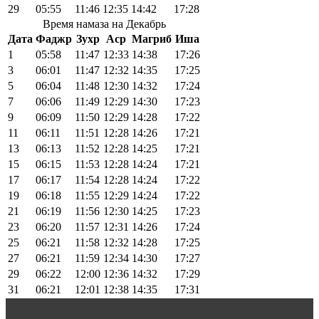
29
05:55
11:46
12:35
14:42
17:28
Время намаза на Декабрь
Дата
Фаджр
Зухр
Аср
Магриб
Иша
1
05:58
11:47
12:33
14:38
17:26
3
06:01
11:47
12:32
14:35
17:25
5
06:04
11:48
12:30
14:32
17:24
7
06:06
11:49
12:29
14:30
17:23
9
06:09
11:50
12:29
14:28
17:22
11
06:11
11:51
12:28
14:26
17:21
13
06:13
11:52
12:28
14:25
17:21
15
06:15
11:53
12:28
14:24
17:21
17
06:17
11:54
12:28
14:24
17:22
19
06:18
11:55
12:29
14:24
17:22
21
06:19
11:56
12:30
14:25
17:23
23
06:20
11:57
12:31
14:26
17:24
25
06:21
11:58
12:32
14:28
17:25
27
06:21
11:59
12:34
14:30
17:27
29
06:22
12:00
12:36
14:32
17:29
31
06:21
12:01
12:38
14:35
17:31