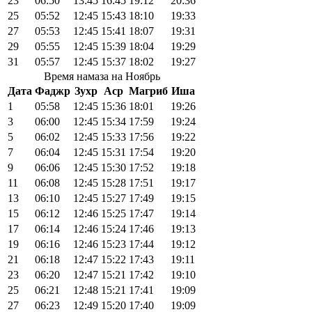
23
06:50
13:45
16:45
19:12
20:36
25
05:52
12:45
15:43
18:10
19:33
27
05:53
12:45
15:41
18:07
19:31
29
05:55
12:45
15:39
18:04
19:29
31
05:57
12:45
15:37
18:02
19:27
Время намаза на Ноябрь
Дата
Фаджр
Зухр
Аср
Магриб
Иша
1
05:58
12:45
15:36
18:01
19:26
3
06:00
12:45
15:34
17:59
19:24
5
06:02
12:45
15:33
17:56
19:22
7
06:04
12:45
15:31
17:54
19:20
9
06:06
12:45
15:30
17:52
19:18
11
06:08
12:45
15:28
17:51
19:17
13
06:10
12:45
15:27
17:49
19:15
15
06:12
12:46
15:25
17:47
19:14
17
06:14
12:46
15:24
17:46
19:13
19
06:16
12:46
15:23
17:44
19:12
21
06:18
12:47
15:22
17:43
19:11
23
06:20
12:47
15:21
17:42
19:10
25
06:21
12:48
15:21
17:41
19:09
27
06:23
12:49
15:20
17:40
19:09