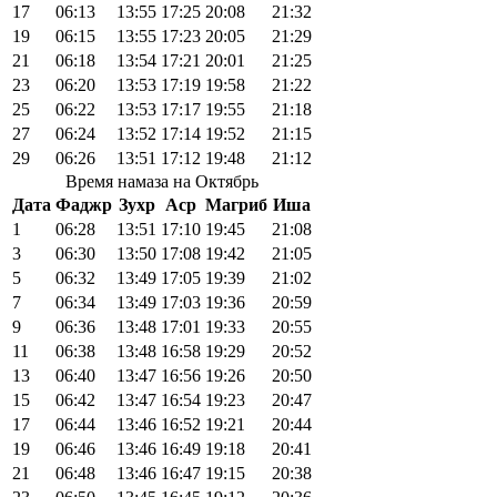
17
06:13
13:55
17:25
20:08
21:32
19
06:15
13:55
17:23
20:05
21:29
21
06:18
13:54
17:21
20:01
21:25
23
06:20
13:53
17:19
19:58
21:22
25
06:22
13:53
17:17
19:55
21:18
27
06:24
13:52
17:14
19:52
21:15
29
06:26
13:51
17:12
19:48
21:12
Время намаза на Октябрь
Дата
Фаджр
Зухр
Аср
Магриб
Иша
1
06:28
13:51
17:10
19:45
21:08
3
06:30
13:50
17:08
19:42
21:05
5
06:32
13:49
17:05
19:39
21:02
7
06:34
13:49
17:03
19:36
20:59
9
06:36
13:48
17:01
19:33
20:55
11
06:38
13:48
16:58
19:29
20:52
13
06:40
13:47
16:56
19:26
20:50
15
06:42
13:47
16:54
19:23
20:47
17
06:44
13:46
16:52
19:21
20:44
19
06:46
13:46
16:49
19:18
20:41
21
06:48
13:46
16:47
19:15
20:38