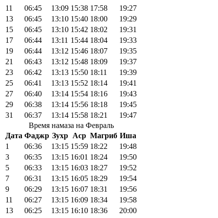
11
06:45
13:09
15:38
17:58
19:27
13
06:45
13:10
15:40
18:00
19:29
15
06:45
13:10
15:42
18:02
19:31
17
06:44
13:11
15:44
18:04
19:33
19
06:44
13:12
15:46
18:07
19:35
21
06:43
13:12
15:48
18:09
19:37
23
06:42
13:13
15:50
18:11
19:39
25
06:41
13:13
15:52
18:14
19:41
27
06:40
13:14
15:54
18:16
19:43
29
06:38
13:14
15:56
18:18
19:45
31
06:37
13:14
15:58
18:21
19:47
Время намаза на Февраль
Дата
Фаджр
Зухр
Аср
Магриб
Иша
1
06:36
13:15
15:59
18:22
19:48
3
06:35
13:15
16:01
18:24
19:50
5
06:33
13:15
16:03
18:27
19:52
7
06:31
13:15
16:05
18:29
19:54
9
06:29
13:15
16:07
18:31
19:56
11
06:27
13:15
16:09
18:34
19:58
13
06:25
13:15
16:10
18:36
20:00