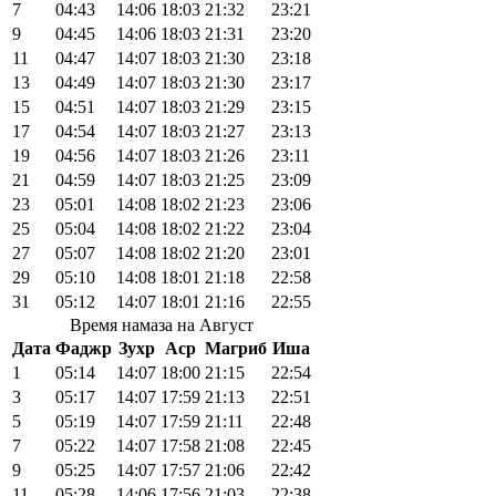
7
04:43
14:06
18:03
21:32
23:21
9
04:45
14:06
18:03
21:31
23:20
11
04:47
14:07
18:03
21:30
23:18
13
04:49
14:07
18:03
21:30
23:17
15
04:51
14:07
18:03
21:29
23:15
17
04:54
14:07
18:03
21:27
23:13
19
04:56
14:07
18:03
21:26
23:11
21
04:59
14:07
18:03
21:25
23:09
23
05:01
14:08
18:02
21:23
23:06
25
05:04
14:08
18:02
21:22
23:04
27
05:07
14:08
18:02
21:20
23:01
29
05:10
14:08
18:01
21:18
22:58
31
05:12
14:07
18:01
21:16
22:55
Время намаза на Август
Дата
Фаджр
Зухр
Аср
Магриб
Иша
1
05:14
14:07
18:00
21:15
22:54
3
05:17
14:07
17:59
21:13
22:51
5
05:19
14:07
17:59
21:11
22:48
7
05:22
14:07
17:58
21:08
22:45
9
05:25
14:07
17:57
21:06
22:42
11
05:28
14:06
17:56
21:03
22:38