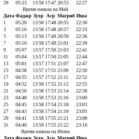
29
05:23
13:58
17:47
20:53
22:27
Время намаза на Май
Дата
Фаджр
Зухр
Аср
Магриб
Иша
1
05:20
13:58
17:48
20:55
22:30
3
05:16
13:58
17:48
20:57
22:33
5
05:13
13:58
17:49
20:59
22:36
7
05:10
13:58
17:49
21:01
22:39
9
05:07
13:57
17:50
21:03
22:41
11
05:04
13:57
17:50
21:05
22:44
13
05:01
13:57
17:51
21:07
22:47
15
04:58
13:57
17:51
21:09
22:50
17
04:55
13:57
17:52
21:11
22:52
19
04:52
13:58
17:52
21:12
22:55
21
04:50
13:58
17:53
21:14
22:58
23
04:48
13:58
17:53
21:16
23:00
25
04:45
13:58
17:54
21:18
23:03
27
04:43
13:58
17:54
21:19
23:05
29
04:41
13:58
17:55
21:21
23:08
31
04:40
13:59
17:55
21:22
23:10
Время намаза на Июнь
Дата
Фаджр
Зухр
Аср
Магриб
Иша