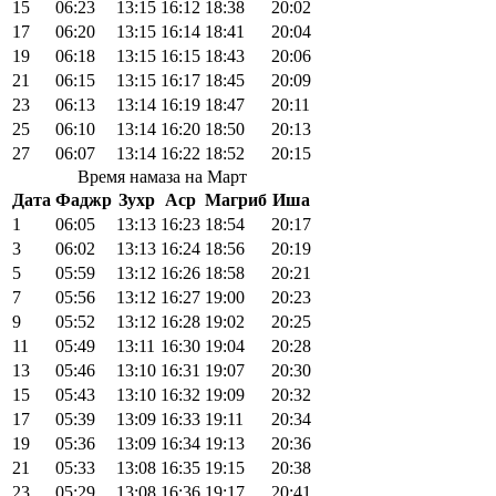
15
06:23
13:15
16:12
18:38
20:02
17
06:20
13:15
16:14
18:41
20:04
19
06:18
13:15
16:15
18:43
20:06
21
06:15
13:15
16:17
18:45
20:09
23
06:13
13:14
16:19
18:47
20:11
25
06:10
13:14
16:20
18:50
20:13
27
06:07
13:14
16:22
18:52
20:15
Время намаза на Март
Дата
Фаджр
Зухр
Аср
Магриб
Иша
1
06:05
13:13
16:23
18:54
20:17
3
06:02
13:13
16:24
18:56
20:19
5
05:59
13:12
16:26
18:58
20:21
7
05:56
13:12
16:27
19:00
20:23
9
05:52
13:12
16:28
19:02
20:25
11
05:49
13:11
16:30
19:04
20:28
13
05:46
13:10
16:31
19:07
20:30
15
05:43
13:10
16:32
19:09
20:32
17
05:39
13:09
16:33
19:11
20:34
19
05:36
13:09
16:34
19:13
20:36
21
05:33
13:08
16:35
19:15
20:38
23
05:29
13:08
16:36
19:17
20:41