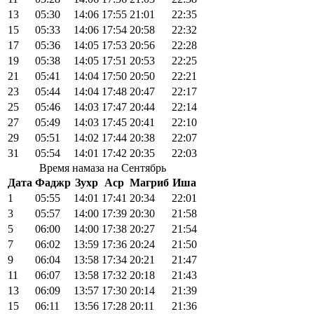
13
05:30
14:06
17:55
21:01
22:35
15
05:33
14:06
17:54
20:58
22:32
17
05:36
14:05
17:53
20:56
22:28
19
05:38
14:05
17:51
20:53
22:25
21
05:41
14:04
17:50
20:50
22:21
23
05:44
14:04
17:48
20:47
22:17
25
05:46
14:03
17:47
20:44
22:14
27
05:49
14:03
17:45
20:41
22:10
29
05:51
14:02
17:44
20:38
22:07
31
05:54
14:01
17:42
20:35
22:03
Время намаза на Сентябрь
Дата
Фаджр
Зухр
Аср
Магриб
Иша
1
05:55
14:01
17:41
20:34
22:01
3
05:57
14:00
17:39
20:30
21:58
5
06:00
14:00
17:38
20:27
21:54
7
06:02
13:59
17:36
20:24
21:50
9
06:04
13:58
17:34
20:21
21:47
11
06:07
13:58
17:32
20:18
21:43
13
06:09
13:57
17:30
20:14
21:39
15
06:11
13:56
17:28
20:11
21:36