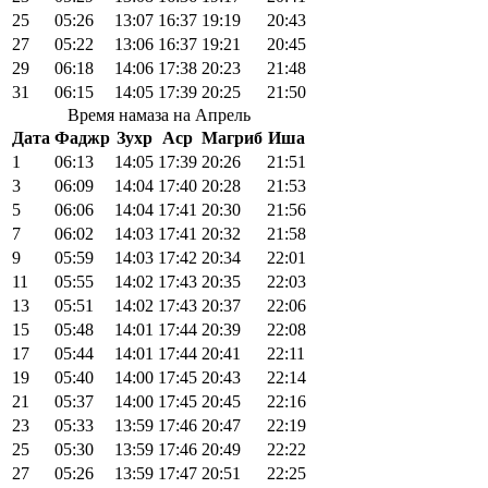
25
05:26
13:07
16:37
19:19
20:43
27
05:22
13:06
16:37
19:21
20:45
29
06:18
14:06
17:38
20:23
21:48
31
06:15
14:05
17:39
20:25
21:50
Время намаза на Апрель
Дата
Фаджр
Зухр
Аср
Магриб
Иша
1
06:13
14:05
17:39
20:26
21:51
3
06:09
14:04
17:40
20:28
21:53
5
06:06
14:04
17:41
20:30
21:56
7
06:02
14:03
17:41
20:32
21:58
9
05:59
14:03
17:42
20:34
22:01
11
05:55
14:02
17:43
20:35
22:03
13
05:51
14:02
17:43
20:37
22:06
15
05:48
14:01
17:44
20:39
22:08
17
05:44
14:01
17:44
20:41
22:11
19
05:40
14:00
17:45
20:43
22:14
21
05:37
14:00
17:45
20:45
22:16
23
05:33
13:59
17:46
20:47
22:19
25
05:30
13:59
17:46
20:49
22:22
27
05:26
13:59
17:47
20:51
22:25