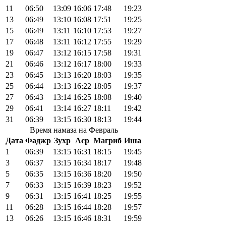
11
06:50
13:09
16:06
17:48
19:23
13
06:49
13:10
16:08
17:51
19:25
15
06:49
13:11
16:10
17:53
19:27
17
06:48
13:11
16:12
17:55
19:29
19
06:47
13:12
16:15
17:58
19:31
21
06:46
13:12
16:17
18:00
19:33
23
06:45
13:13
16:20
18:03
19:35
25
06:44
13:13
16:22
18:05
19:37
27
06:43
13:14
16:25
18:08
19:40
29
06:41
13:14
16:27
18:11
19:42
31
06:39
13:15
16:30
18:13
19:44
Время намаза на Февраль
Дата
Фаджр
Зухр
Аср
Магриб
Иша
1
06:39
13:15
16:31
18:15
19:45
3
06:37
13:15
16:34
18:17
19:48
5
06:35
13:15
16:36
18:20
19:50
7
06:33
13:15
16:39
18:23
19:52
9
06:31
13:15
16:41
18:25
19:55
11
06:28
13:15
16:44
18:28
19:57
13
06:26
13:15
16:46
18:31
19:59