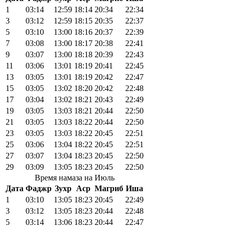
1
03:14
12:59
18:14
20:34
22:34
3
03:12
12:59
18:15
20:35
22:37
5
03:10
13:00
18:16
20:37
22:39
7
03:08
13:00
18:17
20:38
22:41
9
03:07
13:00
18:18
20:39
22:43
11
03:06
13:01
18:19
20:41
22:45
13
03:05
13:01
18:19
20:42
22:47
15
03:05
13:02
18:20
20:42
22:48
17
03:04
13:02
18:21
20:43
22:49
19
03:05
13:03
18:21
20:44
22:50
21
03:05
13:03
18:22
20:44
22:50
23
03:05
13:03
18:22
20:45
22:51
25
03:06
13:04
18:22
20:45
22:51
27
03:07
13:04
18:23
20:45
22:50
29
03:09
13:05
18:23
20:45
22:50
Время намаза на Июль
Дата
Фаджр
Зухр
Аср
Магриб
Иша
1
03:10
13:05
18:23
20:45
22:49
3
03:12
13:05
18:23
20:44
22:48
5
03:14
13:06
18:23
20:44
22:47