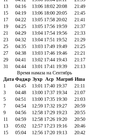
13
04:16
13:06
18:02
20:08
21:49
15
04:19
13:06
18:00
20:05
21:45
17
04:22
13:05
17:58
20:02
21:41
19
04:25
13:05
17:56
19:59
21:37
21
04:29
13:04
17:54
19:56
21:33
23
04:32
13:04
17:51
19:52
21:29
25
04:35
13:03
17:49
19:49
21:25
27
04:38
13:03
17:46
19:46
21:21
29
04:41
13:02
17:44
19:43
21:17
31
04:44
13:01
17:41
19:39
21:13
Время намаза на Сентябрь
Дата
Фаджр
Зухр
Аср
Магриб
Иша
1
04:45
13:01
17:40
19:37
21:11
3
04:48
13:00
17:37
19:34
21:07
5
04:51
13:00
17:35
19:30
21:03
7
04:54
12:59
17:32
19:27
20:59
9
04:56
12:58
17:29
19:23
20:55
11
04:59
12:58
17:26
19:20
20:50
13
05:02
12:57
17:23
19:16
20:46
15
05:04
12:56
17:20
19:13
20:42