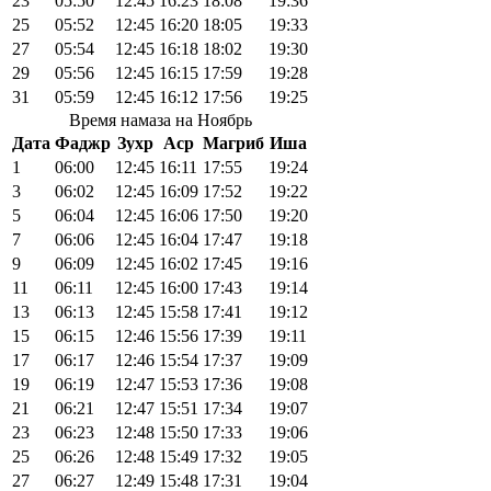
23
05:50
12:45
16:23
18:08
19:36
25
05:52
12:45
16:20
18:05
19:33
27
05:54
12:45
16:18
18:02
19:30
29
05:56
12:45
16:15
17:59
19:28
31
05:59
12:45
16:12
17:56
19:25
Время намаза на Ноябрь
Дата
Фаджр
Зухр
Аср
Магриб
Иша
1
06:00
12:45
16:11
17:55
19:24
3
06:02
12:45
16:09
17:52
19:22
5
06:04
12:45
16:06
17:50
19:20
7
06:06
12:45
16:04
17:47
19:18
9
06:09
12:45
16:02
17:45
19:16
11
06:11
12:45
16:00
17:43
19:14
13
06:13
12:45
15:58
17:41
19:12
15
06:15
12:46
15:56
17:39
19:11
17
06:17
12:46
15:54
17:37
19:09
19
06:19
12:47
15:53
17:36
19:08
21
06:21
12:47
15:51
17:34
19:07
23
06:23
12:48
15:50
17:33
19:06
25
06:26
12:48
15:49
17:32
19:05
27
06:27
12:49
15:48
17:31
19:04