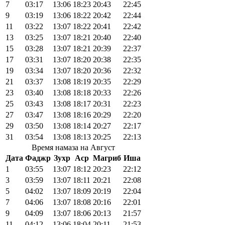
7
03:17
13:06
18:23
20:43
22:45
9
03:19
13:06
18:22
20:42
22:44
11
03:22
13:07
18:22
20:41
22:42
13
03:25
13:07
18:21
20:40
22:40
15
03:28
13:07
18:21
20:39
22:37
17
03:31
13:07
18:20
20:38
22:35
19
03:34
13:07
18:20
20:36
22:32
21
03:37
13:08
18:19
20:35
22:29
23
03:40
13:08
18:18
20:33
22:26
25
03:43
13:08
18:17
20:31
22:23
27
03:47
13:08
18:16
20:29
22:20
29
03:50
13:08
18:14
20:27
22:17
31
03:54
13:08
18:13
20:25
22:13
Время намаза на Август
Дата
Фаджр
Зухр
Аср
Магриб
Иша
1
03:55
13:07
18:12
20:23
22:12
3
03:59
13:07
18:11
20:21
22:08
5
04:02
13:07
18:09
20:19
22:04
7
04:06
13:07
18:08
20:16
22:01
9
04:09
13:07
18:06
20:13
21:57
11
04:12
13:06
18:04
20:11
21:53