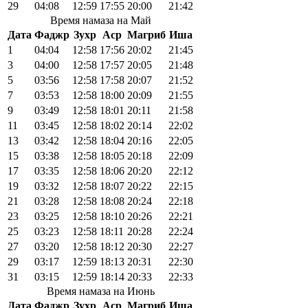
29
04:08
12:59
17:55
20:00
21:42
Время намаза на Май
Дата
Фаджр
Зухр
Аср
Магриб
Иша
1
04:04
12:58
17:56
20:02
21:45
3
04:00
12:58
17:57
20:05
21:48
5
03:56
12:58
17:58
20:07
21:52
7
03:53
12:58
18:00
20:09
21:55
9
03:49
12:58
18:01
20:11
21:58
11
03:45
12:58
18:02
20:14
22:02
13
03:42
12:58
18:04
20:16
22:05
15
03:38
12:58
18:05
20:18
22:09
17
03:35
12:58
18:06
20:20
22:12
19
03:32
12:58
18:07
20:22
22:15
21
03:28
12:58
18:08
20:24
22:18
23
03:25
12:58
18:10
20:26
22:21
25
03:23
12:58
18:11
20:28
22:24
27
03:20
12:58
18:12
20:30
22:27
29
03:17
12:59
18:13
20:31
22:30
31
03:15
12:59
18:14
20:33
22:33
Время намаза на Июнь
Дата
Фаджр
Зухр
Аср
Магриб
Иша