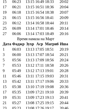
15
06:23
13:15
16:49
18:33
20:02
17
06:21
13:15
16:51
18:36
20:04
19
06:18
13:15
16:54
18:38
20:07
21
06:15
13:15
16:56
18:41
20:09
23
06:12
13:14
16:58
18:44
20:11
25
06:09
13:14
17:01
18:46
20:14
27
06:06
13:14
17:03
18:49
20:16
Время намаза на Март
Дата
Фаджр
Зухр
Аср
Магриб
Иша
1
06:03
13:13
17:05
18:51
20:19
3
06:00
13:13
17:07
18:54
20:21
5
05:56
13:13
17:09
18:56
20:24
7
05:53
13:12
17:11
18:58
20:26
9
05:49
13:12
17:13
19:01
20:28
11
05:46
13:11
17:15
19:03
20:31
13
05:42
13:11
17:17
19:06
20:33
15
05:38
13:10
17:19
19:08
20:36
17
05:35
13:09
17:21
19:10
20:39
19
05:31
13:09
17:23
19:13
20:41
21
05:27
13:08
17:25
19:15
20:44
23
05:23
13:08
17:26
19:17
20:46