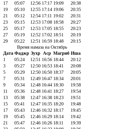
17
05:07
12:56
17:17
19:09
20:38
19
05:10
12:55
17:14
19:06
20:35
21
05:12
12:54
17:11
19:02
20:31
23
05:15
12:53
17:08
18:58
20:27
25
05:17
12:53
17:05
18:55
20:23
27
05:19
12:52
17:02
18:51
20:19
29
05:22
12:51
16:59
18:48
20:15
Время намаза на Октябрь
Дата
Фаджр
Зухр
Аср
Магриб
Иша
1
05:24
12:51
16:56
18:44
20:12
3
05:27
12:50
16:53
18:41
20:08
5
05:29
12:50
16:50
18:37
20:05
7
05:31
12:49
16:47
18:34
20:01
9
05:34
12:48
16:44
18:30
19:58
11
05:36
12:48
16:41
18:27
19:54
13
05:38
12:47
16:38
18:23
19:51
15
05:41
12:47
16:35
18:20
19:48
17
05:43
12:46
16:32
18:17
19:45
19
05:45
12:46
16:29
18:14
19:42
21
05:47
12:46
16:26
18:11
19:39