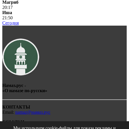
Магриб
20:17
Иша
21:50
Сегодня
Намаз.рус -
«О
намаз
е по-
рус
ски»
КОНТАКТЫ
Email:
namaz@намаз.рус
ССЫЛКИ
Мы используем cookie-файлы для показа рекламы и