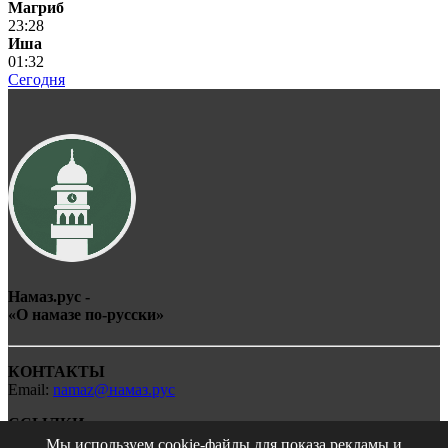
Магриб
23:28
Иша
01:32
Сегодня
Намаз.рус -
«О
намаз
е по-
рус
ски»
КОНТАКТЫ
Email:
namaz@намаз.рус
ССЫЛКИ
Мы используем cookie-файлы для показа рекламы и