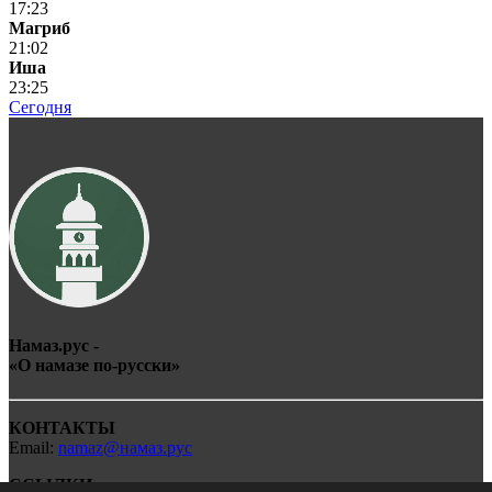
17:23
Магриб
21:02
Иша
23:25
Сегодня
Намаз.рус -
«О
намаз
е по-
рус
ски»
КОНТАКТЫ
Email:
namaz@намаз.рус
ССЫЛКИ