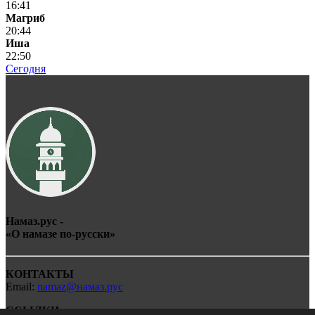
16:41
Магриб
20:44
Иша
22:50
Сегодня
Намаз.рус -
«О
намаз
е по-
рус
ски»
КОНТАКТЫ
Email:
namaz@намаз.рус
ССЫЛКИ