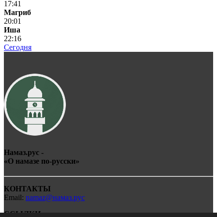
17:41
Магриб
20:01
Иша
22:16
Сегодня
Намаз.рус -
«О
намаз
е по-
рус
ски»
КОНТАКТЫ
Email:
namaz@намаз.рус
ССЫЛКИ