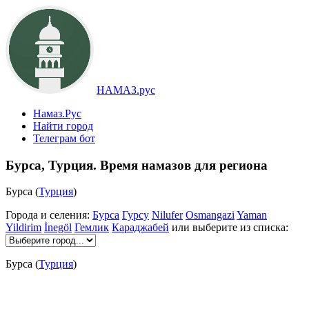
НАМАЗ.рус
Намаз.Рус
Найти город
Телеграм бот
Бурса, Турция. Время намазов для региона
Бурса (
Турция
)
Города и селения:
Бурса
Гурсу
Nilufer
Osmangazi
Yaman
Yildirim
İnegöl
Гемлик
Караджабей
или выберите из списка:
Бурса (
Турция
)