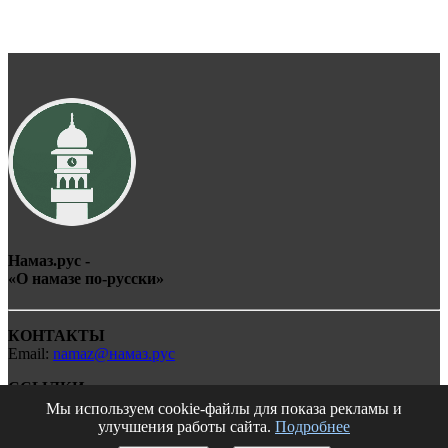
Намаз.рус -
«О
намаз
е по-
рус
ски»
КОНТАКТЫ
Email:
namaz@намаз.рус
ССЫЛКИ
Мы используем cookie-файлы для показа рекламы и
Телеграм бот
улучшения работы сайта.
Подробнее