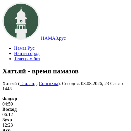
НАМАЗ.рус
Намаз.Рус
Найти город
Телеграм бот
Хатъяй - время намазов
Хатъяй (
Таиланд
,
Сонгкхла
). Сегодня:
08.08.2026, 23 Сафар
1448
Фаджр
04:59
Восход
06:12
Зухр
12:23
Аср