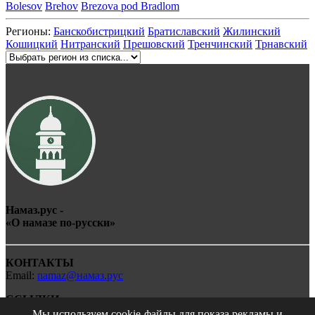
Bolesov
Brehov
Brezova pod Bradlom
Регионы:
Банскобистрицкий
Братиславский
Жилинский
Кошицкий
Нитранский
Прешовский
Тренчинский
Трнавский
Намаз.рус -
«О
намаз
е по-
рус
ски»
КОНТАКТЫ
Email:
namaz@намаз.рус
ССЫЛКИ
Мы используем cookie-файлы для показа рекламы и