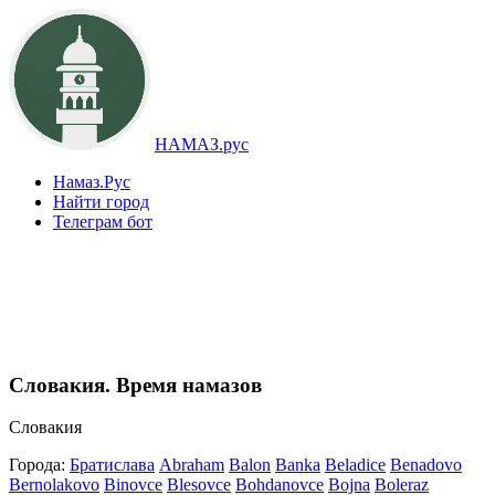
НАМАЗ.рус
Намаз.Рус
Найти город
Телеграм бот
Словакия. Время намазов
Словакия
Города:
Братислава
Abraham
Balon
Banka
Beladice
Benadovo
Bernolakovo
Binovce
Blesovce
Bohdanovce
Bojna
Boleraz