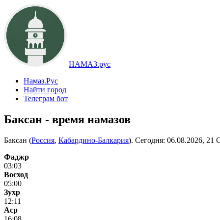
НАМАЗ.рус
Намаз.Рус
Найти город
Телеграм бот
Баксан - время намазов
Баксан (
Россия
,
Кабардино-Балкария
). Сегодня:
06.08.2026, 21 
Фаджр
03:03
Восход
05:00
Зухр
12:11
Аср
16:08