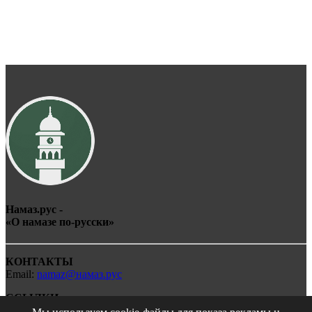
Намаз.рус -
«О
намаз
е по-
рус
ски»
КОНТАКТЫ
Email:
namaz@намаз.рус
ССЫЛКИ