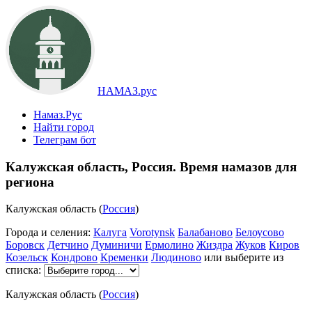
НАМАЗ.рус
Намаз.Рус
Найти город
Телеграм бот
Калужская область, Россия. Время намазов для
региона
Калужская область (
Россия
)
Города и селения:
Калуга
Vorotynsk
Балабаново
Белоусово
Боровск
Детчино
Думиничи
Ермолино
Жиздра
Жуков
Киров
Козельск
Кондрово
Кременки
Людиново
или выберите из
списка:
Калужская область (
Россия
)