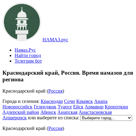
НАМАЗ.рус
Намаз.Рус
Найти город
Телеграм бот
Краснодарский край, Россия. Время намазов для
региона
Краснодарский край (
Россия
)
Города и селения:
Краснодар
Сочи
Крымск
Анапа
Новороссийск
Геленджик
Туапсе
Ейск
Армавир
Кропоткин
Адлерский район
Абинск
Анапская
Анастасиевская
Апшеронск
или выберите из списка:
Краснодарский край (
Россия
)