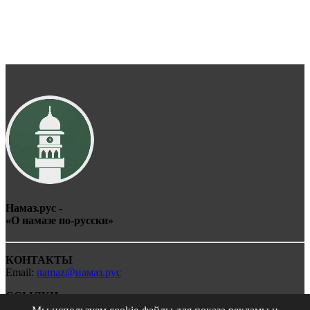
Намаз.рус -
«О
намаз
е по-
рус
ски»
КОНТАКТЫ
Email:
namaz@намаз.рус
ССЫЛКИ