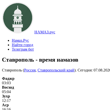
НАМАЗ.рус
Намаз.Рус
Найти город
Телеграм бот
Ставрополь - время намазов
Ставрополь (
Россия
,
Ставропольский край
). Сегодня:
07.08.202
Фаджр
03:03
Восход
05:04
Зухр
12:17
Аср
16:16