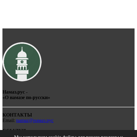
Намаз.рус -
«О
намаз
е по-
рус
ски»
КОНТАКТЫ
Email:
namaz@намаз.рус
ССЫЛКИ