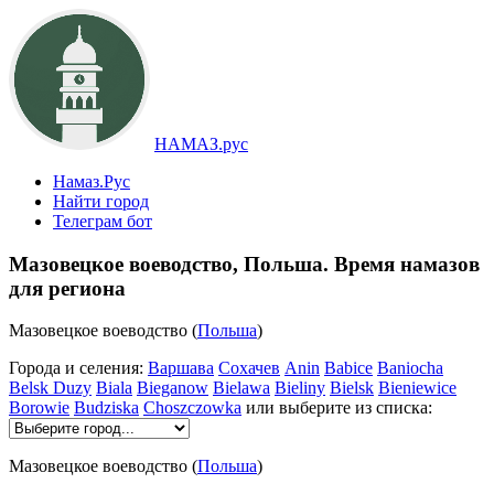
НАМАЗ.рус
Намаз.Рус
Найти город
Телеграм бот
Мазовецкое воеводство, Польша. Время намазов
для региона
Мазовецкое воеводство (
Польша
)
Города и селения:
Варшава
Сохачев
Anin
Babice
Baniocha
Belsk Duzy
Biala
Bieganow
Bielawa
Bieliny
Bielsk
Bieniewice
Borowie
Budziska
Choszczowka
или выберите из списка:
Мазовецкое воеводство (
Польша
)