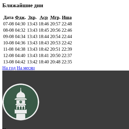
Ближайшие дни
Дата
Фдж.
Зхр.
Аср
Мгр.
Иша
07-08
04:30
13:43
18:46
20:57
22:48
08-08
04:32
13:43
18:45
20:56
22:46
09-08
04:34
13:43
18:44
20:54
22:44
10-08
04:36
13:43
18:43
20:53
22:42
11-08
04:38
13:43
18:42
20:51
22:39
12-08
04:40
13:43
18:41
20:50
22:37
13-08
04:42
13:42
18:40
20:48
22:35
На год
На месяц