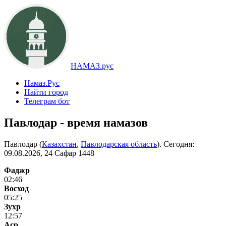
НАМАЗ.рус
Намаз.Рус
Найти город
Телеграм бот
Павлодар - время намазов
Павлодар (
Казахстан
,
Павлодарская область
). Сегодня:
09.08.2026, 24 Сафар 1448
Фаджр
02:46
Восход
05:25
Зухр
12:57
Аср