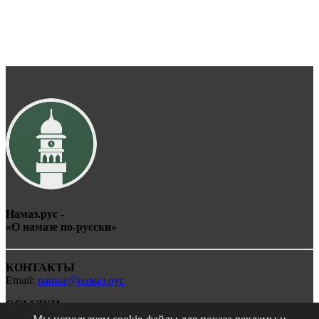
Намаз.рус -
«О
намаз
е по-
рус
ски»
КОНТАКТЫ
Email:
namaz@намаз.рус
ССЫЛКИ