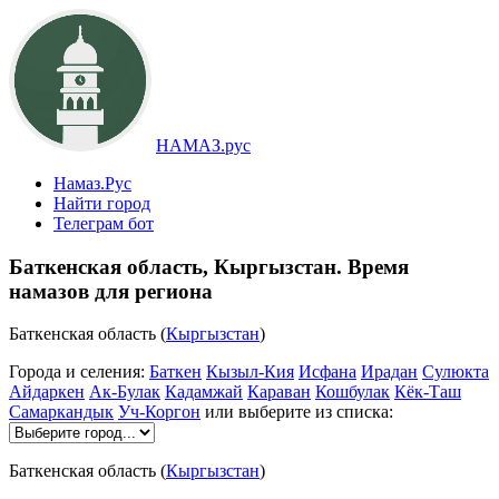
НАМАЗ.рус
Намаз.Рус
Найти город
Телеграм бот
Баткенская область, Кыргызстан. Время
намазов для региона
Баткенская область (
Кыргызстан
)
Города и селения:
Баткен
Кызыл-Кия
Исфана
Ирадан
Сулюкта
Айдаркен
Ак-Булак
Кадамжай
Караван
Кошбулак
Кёк-Таш
Самаркандык
Уч-Коргон
или выберите из списка:
Баткенская область (
Кыргызстан
)