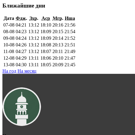
Ближайшие дни
Дата
Фдж.
Зхр.
Аср
Мгр.
Иша
07-08
04:21
13:12
18:10
20:16
21:56
08-08
04:23
13:12
18:09
20:15
21:54
09-08
04:24
13:12
18:09
20:14
21:52
10-08
04:26
13:12
18:08
20:13
21:51
11-08
04:27
13:12
18:07
20:11
21:49
12-08
04:29
13:11
18:06
20:10
21:47
13-08
04:30
13:11
18:05
20:09
21:45
На год
На месяц