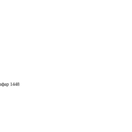
Сафар 1448