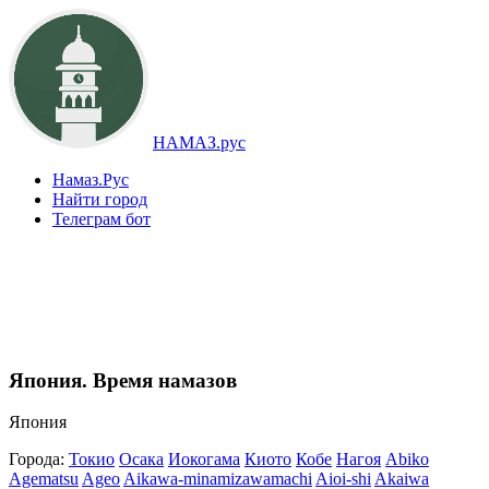
НАМАЗ.рус
Намаз.Рус
Найти город
Телеграм бот
Япония. Время намазов
Япония
Города:
Токио
Осака
Иокогама
Киото
Кобе
Нагоя
Abiko
Agematsu
Ageo
Aikawa-minamizawamachi
Aioi-shi
Akaiwa