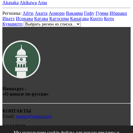
Akasaka
Akikawa
Ama
Регионы:
Айти
Акита
Аомори
Вакаяма
Гифу
Гумма
Ибараки
Иватэ
Исикава
Кагава
Кагосима
Канагава
Киото
Коти
Кумамото
Намаз.рус -
«О
намаз
е по-
рус
ски»
КОНТАКТЫ
Email:
namaz@намаз.рус
ССЫЛКИ
Мы используем cookie-файлы для показа рекламы и