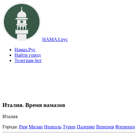
НАМАЗ.рус
Намаз.Рус
Найти город
Телеграм бот
Италия. Время намазов
Италия
Города:
Рим
Милан
Неаполь
Турин
Палермо
Венеция
Флоренц