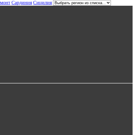
монт
Сардиния
Сицилия