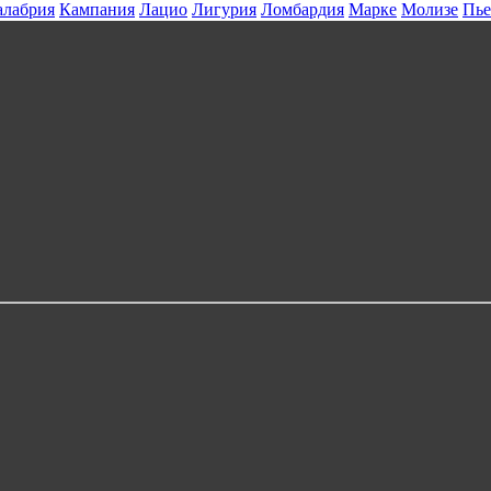
алабрия
Кампания
Лацио
Лигурия
Ломбардия
Марке
Молизе
Пье