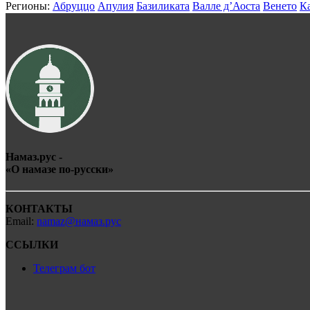
Регионы:
Абруццо
Апулия
Базиликата
Валле д’Аоста
Венето
К
Намаз.рус -
«О
намаз
е по-
рус
ски»
КОНТАКТЫ
Email:
namaz@намаз.рус
ССЫЛКИ
Телеграм бот