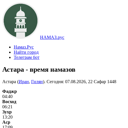
НАМАЗ.рус
Намаз.Рус
Найти город
Телеграм бот
Астара - время намазов
Астара (
Иран
,
Гилян
). Сегодня:
07.08.2026, 22 Сафар 1448
Фаджр
04:40
Восход
06:21
Зухр
13:20
Аср
17:09