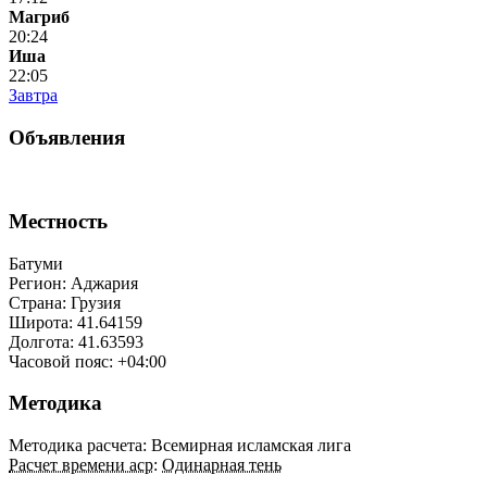
Магриб
20:24
Иша
22:05
Завтра
Объявления
Местность
Батуми
Регион: Аджария
Страна: Грузия
Широта: 41.64159
Долгота: 41.63593
Часовой пояс: +04:00
Методика
Методика расчета: Всемирная исламская лига
Расчет времени аср
:
Одинарная тень