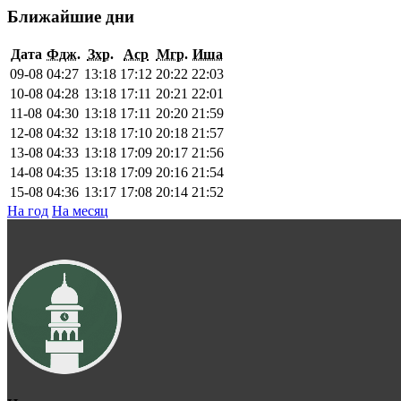
Ближайшие дни
Дата
Фдж.
Зхр.
Аср
Мгр.
Иша
09-08
04:27
13:18
17:12
20:22
22:03
10-08
04:28
13:18
17:11
20:21
22:01
11-08
04:30
13:18
17:11
20:20
21:59
12-08
04:32
13:18
17:10
20:18
21:57
13-08
04:33
13:18
17:09
20:17
21:56
14-08
04:35
13:18
17:09
20:16
21:54
15-08
04:36
13:17
17:08
20:14
21:52
На год
На месяц