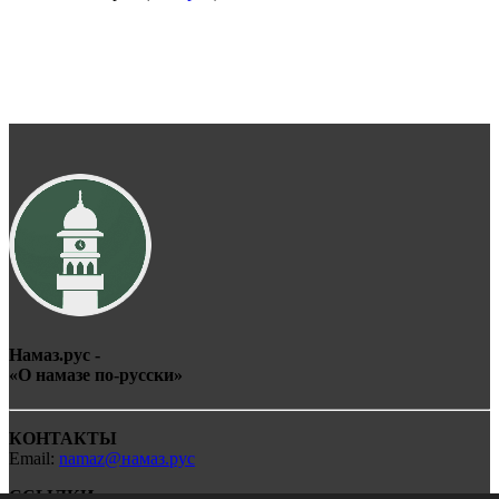
Намаз.рус -
«О
намаз
е по-
рус
ски»
КОНТАКТЫ
Email:
namaz@намаз.рус
ССЫЛКИ