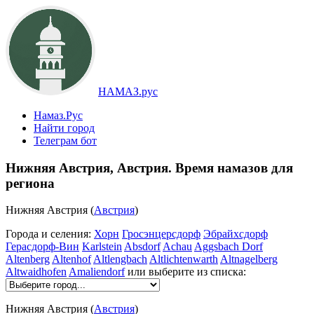
НАМАЗ.рус
Намаз.Рус
Найти город
Телеграм бот
Нижняя Австрия, Австрия. Время намазов для
региона
Нижняя Австрия (
Австрия
)
Города и селения:
Хорн
Гросэнцерсдорф
Эбрайхсдорф
Герасдорф-Вин
Karlstein
Absdorf
Achau
Aggsbach Dorf
Altenberg
Altenhof
Altlengbach
Altlichtenwarth
Altnagelberg
Altwaidhofen
Amaliendorf
или выберите из списка:
Нижняя Австрия (
Австрия
)