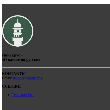
Намаз.рус -
«О
намаз
е по-
рус
ски»
КОНТАКТЫ
Email:
namaz@намаз.рус
ССЫЛКИ
Телеграм бот